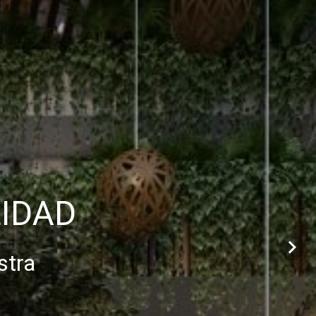
LIDAD
stra