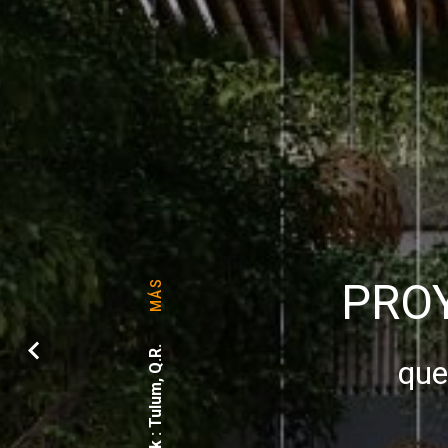
PROY
MÁS
que
Rosetta : Xalapa, Ver.